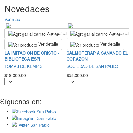
Novedades
Ver más
Agregar al carrito
Agregar al ca
Ver detalle
Ver detalle
S
LA IMITACION DE CRISTO -
SALMOTERAPIA SANANDO EL
E
BIBLIOTECA ESPI
CORAZON
S
TOMÁS DE KEMPIS
SOCIEDAD DE SAN PABLO
$3
$19,000.00
$58,000.00
Síguenos en: