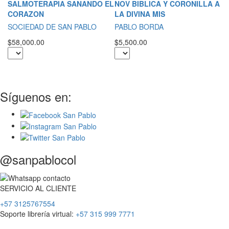
L
SALMOTERAPIA SANANDO EL
NOV BIBLICA Y CORONILLA A
B
CORAZON
LA DIVINA MIS
T
SOCIEDAD DE SAN PABLO
PABLO BORDA
$1
$58,000.00
$5,500.00
Síguenos en:
@sanpablocol
SERVICIO
AL
CLIENTE
+57 3125767554
Soporte librería virtual:
+57 315 999 7771