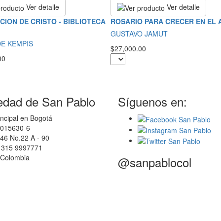
Ver detalle
Ver detalle
ACION DE CRISTO - BIBLIOTECA
ROSARIO PARA CRECER EN EL
GUSTAVO JAMUT
E KEMPIS
$27,000.00
00
edad de San Pablo
Síguenos en:
ncipal en Bogotá
0015630-6
46 No.22 A - 90
7 315 9997771
 Colombia
@sanpablocol