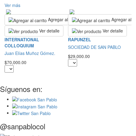
Ver más
Agregar al carrito
Agregar al ca
Ver detalle
Ver detalle
L
INTERNATIONAL
RAPUNZEL
A
COLLOQUIUM
SOCIEDAD DE SAN PABLO
Sa
Juan Elías Muñoz Gómez.
$29,000.00
$2
$70,000.00
Síguenos en:
@sanpablocol