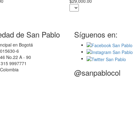
00
$29,000.00
edad de San Pablo
Síguenos en:
ncipal en Bogotá
0015630-6
46 No.22 A - 90
7 315 9997771
 Colombia
@sanpablocol