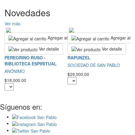
Novedades
Ver más
Agregar al carrito
Agregar al ca
Ver detalle
Ver detalle
S
PEREGRINO RUSO -
RAPUNZEL
BIBLIOTECA ESPIRITUAL
S
SOCIEDAD DE SAN PABLO
ANÓNIMO
$2
$29,000.00
$18,000.00
Síguenos en: