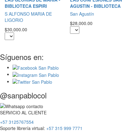
BIBLIOTECA ESPIRI
AGUSTIN - BIBLIOTECA
S
S ALFONSO MARIA DE
San Agustín
$2
LIGORIO
$28,000.00
$30,000.00
Síguenos en:
@sanpablocol
SERVICIO
AL
CLIENTE
+57 3125767554
Soporte librería virtual:
+57 315 999 7771