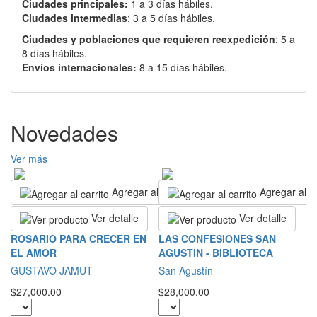
Ciudades principales:
1 a 3 días hábiles.
Ciudades intermedias
: 3 a 5 días hábiles.
Ciudades y poblaciones que requieren reexpedición
: 5 a
8 días hábiles.
Envíos internacionales:
8 a 15 días hábiles.
Novedades
Ver más
Agregar al carrito
Agregar al ca
Ver detalle
Ver detalle
L
ROSARIO PARA CRECER EN
LAS CONFESIONES SAN
EL AMOR
AGUSTIN - BIBLIOTECA
S
GUSTAVO JAMUT
San Agustín
$2
$27,000.00
$28,000.00