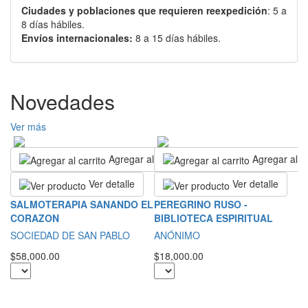
Ciudades y poblaciones que requieren reexpedición
: 5 a
8 días hábiles.
Envíos internacionales:
8 a 15 días hábiles.
Novedades
Ver más
Agregar al carrito
Agregar al ca
Ver detalle
Ver detalle
T
SALMOTERAPIA SANANDO EL
PEREGRINO RUSO -
E
CORAZON
BIBLIOTECA ESPIRITUAL
D
SOCIEDAD DE SAN PABLO
ANÓNIMO
L
$58,000.00
$18,000.00
$4