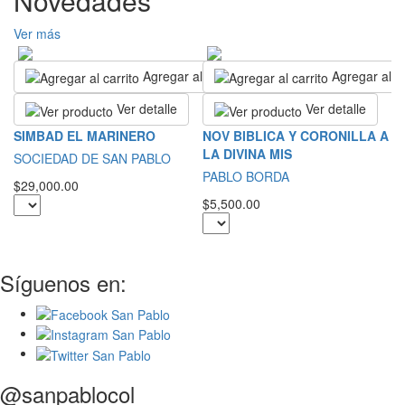
Novedades
Ver más
Agregar al carrito
Agregar al ca
Ver detalle
Ver detalle
P
SIMBAD EL MARINERO
NOV BIBLICA Y CORONILLA A
B
LA DIVINA MIS
SOCIEDAD DE SAN PABLO
A
PABLO BORDA
$29,000.00
$1
$5,500.00
Síguenos en:
@sanpablocol