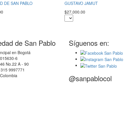
D DE SAN PABLO
GUSTAVO JAMUT
00
$27,000.00
edad de San Pablo
Síguenos en:
ncipal en Bogotá
0015630-6
46 No.22 A - 90
7 315 9997771
 Colombia
@sanpablocol