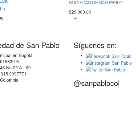
ECA
SOCIEDAD DE SAN PABLO
tín
$29,000.00
00
edad de San Pablo
Síguenos en:
ncipal en Bogotá
0015630-6
46 No.22 A - 90
7 315 9997771
 Colombia
@sanpablocol