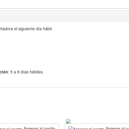
adora el siguiente día hábil.
ción
: 5 a 8 días hábiles.
Agregar al carrito
Agregar al ca