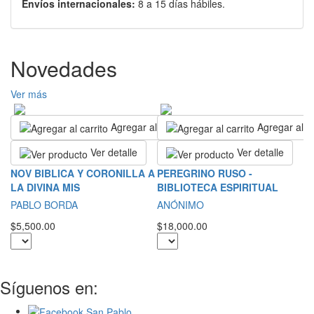
Envíos internacionales:
8 a 15 días hábiles.
Novedades
Ver más
Agregar al carrito
Agregar al ca
Ver detalle
Ver detalle
L
NOV BIBLICA Y CORONILLA A
PEREGRINO RUSO -
LA DIVINA MIS
BIBLIOTECA ESPIRITUAL
S
PABLO BORDA
ANÓNIMO
$2
$5,500.00
$18,000.00
Síguenos en: