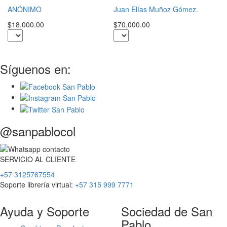
S
ANÓNIMO
Juan Elías Muñoz Gómez.
$3
$18,000.00
$70,000.00
Síguenos en:
@sanpablocol
SERVICIO
AL
CLIENTE
+57 3125767554
Soporte librería virtual:
+57 315 999 7771
Ayuda y Soporte
Sociedad de San
Pablo