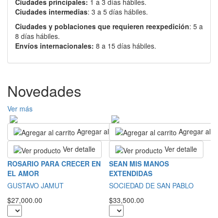
Ciudades principales:
1 a 3 días hábiles.
Ciudades intermedias
: 3 a 5 días hábiles.
Ciudades y poblaciones que requieren reexpedición
: 5 a
8 días hábiles.
Envíos internacionales:
8 a 15 días hábiles.
Novedades
Ver más
Agregar al carrito
Agregar al ca
Ver detalle
Ver detalle
S
ROSARIO PARA CRECER EN
SEAN MIS MANOS
EL AMOR
EXTENDIDAS
S
GUSTAVO JAMUT
SOCIEDAD DE SAN PABLO
$2
$27,000.00
$33,500.00