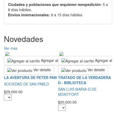
Ciudades y poblaciones que requieren reexpedición
: 5 a
8 días hábiles.
Envíos internacionales:
8 a 15 días hábiles.
Novedades
Ver más
Agregar al carrito
Agregar al ca
Ver detalle
Ver detalle
S
LA AVENTURA DE PETER PAN
TRATADO DE LA VERDADERA
E
D - BIBLIOTECA
SOCIEDAD DE SAN PABLO
S
SAN LUIS MARIA G DE
$29,000.00
MONTFORT
$3
$20,000.00