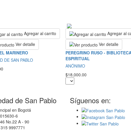
Agregar al carrito
Agregar al ca
Ver detalle
Ver detalle
 EL MARINERO
PEREGRINO RUSO - BIBLIOTEC
ESPIRITUAL
D DE SAN PABLO
ANÓNIMO
00
$18,000.00
edad de San Pablo
Síguenos en:
ncipal en Bogotá
0015630-6
46 No.22 A - 90
7 315 9997771