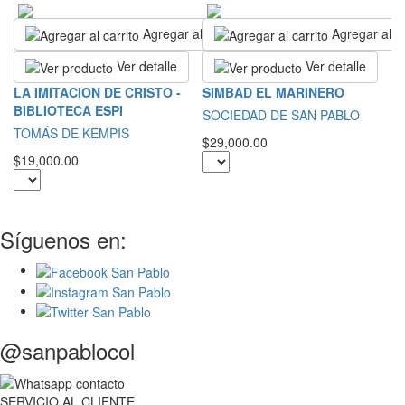
Agregar al carrito
Agregar al ca
Ver detalle
Ver detalle
I
LA IMITACION DE CRISTO -
SIMBAD EL MARINERO
C
BIBLIOTECA ESPI
SOCIEDAD DE SAN PABLO
Ju
TOMÁS DE KEMPIS
$29,000.00
$7
$19,000.00
Síguenos en:
@sanpablocol
SERVICIO
AL
CLIENTE