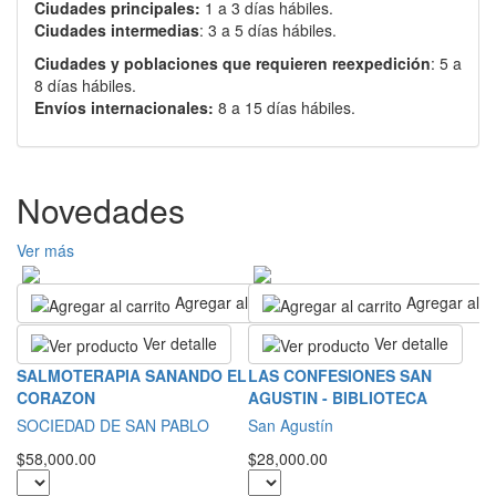
Ciudades principales:
1 a 3 días hábiles.
Ciudades intermedias
: 3 a 5 días hábiles.
Ciudades y poblaciones que requieren reexpedición
: 5 a
8 días hábiles.
Envíos internacionales:
8 a 15 días hábiles.
Novedades
Ver más
Agregar al carrito
Agregar al ca
Ver detalle
Ver detalle
T
SALMOTERAPIA SANANDO EL
LAS CONFESIONES SAN
E
CORAZON
AGUSTIN - BIBLIOTECA
D
SOCIEDAD DE SAN PABLO
San Agustín
L
$58,000.00
$28,000.00
$4