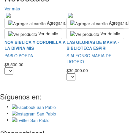
Ver más
Agregar al carrito
Agregar al ca
Ver detalle
Ver detalle
T
NOV BIBLICA Y CORONILLA A
LAS GLORIAS DE MARIA -
D
LA DIVINA MIS
BIBLIOTECA ESPIRI
S
PABLO BORDA
S ALFONSO MARIA DE
M
LIGORIO
$5,500.00
$2
$30,000.00
Síguenos en:
@sanpablocol