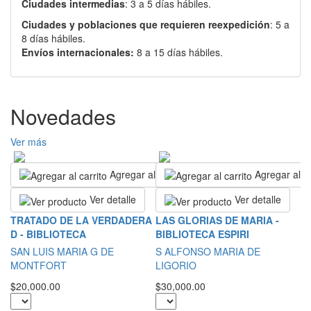
Ciudades intermedias
: 3 a 5 días hábiles.
Ciudades y poblaciones que requieren reexpedición
: 5 a
8 días hábiles.
Envíos internacionales:
8 a 15 días hábiles.
Novedades
Ver más
Agregar al carrito
Agregar al ca
Ver detalle
Ver detalle
I
TRATADO DE LA VERDADERA
LAS GLORIAS DE MARIA -
C
D - BIBLIOTECA
BIBLIOTECA ESPIRI
Ju
SAN LUIS MARIA G DE
S ALFONSO MARIA DE
MONTFORT
LIGORIO
$7
$20,000.00
$30,000.00