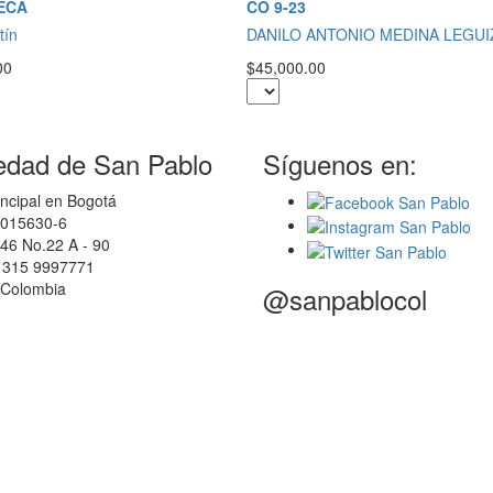
ECA
CO 9-23
tín
DANILO ANTONIO MEDINA LEGU
00
$45,000.00
edad de San Pablo
Síguenos en:
ncipal en Bogotá
0015630-6
46 No.22 A - 90
7 315 9997771
 Colombia
@sanpablocol