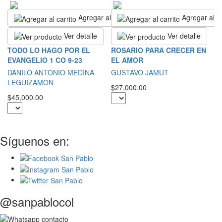
Agregar al carrito
Agregar al ca
Ver detalle
Ver detalle
S
TODO LO HAGO POR EL
ROSARIO PARA CRECER EN
C
EVANGELIO 1 CO 9-23
EL AMOR
S
DANILO ANTONIO MEDINA
GUSTAVO JAMUT
LEGUIZAMON
$5
$27,000.00
$45,000.00
Síguenos en:
@sanpablocol