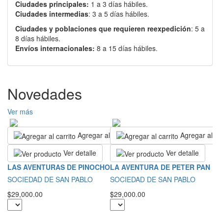
Ciudades principales:
1 a 3 días hábiles.
Ciudades intermedias
: 3 a 5 días hábiles.
Ciudades y poblaciones que requieren reexpedición
: 5 a
8 días hábiles.
Envíos internacionales:
8 a 15 días hábiles.
Novedades
Ver más
Agregar al carrito
Agregar al ca
Ver detalle
Ver detalle
S
LAS AVENTURAS DE PINOCHO
LA AVENTURA DE PETER PAN
C
SOCIEDAD DE SAN PABLO
SOCIEDAD DE SAN PABLO
S
$29,000.00
$29,000.00
$5