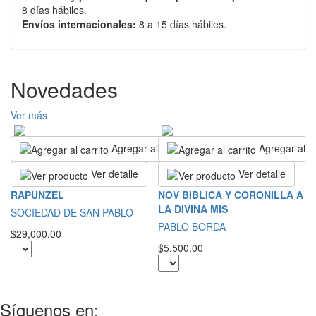
8 días hábiles.
Envíos internacionales:
8 a 15 días hábiles.
Novedades
Ver más
Agregar al carrito
Agregar al ca
Ver detalle
Ver detalle
R
RAPUNZEL
NOV BIBLICA Y CORONILLA A
E
LA DIVINA MIS
SOCIEDAD DE SAN PABLO
G
PABLO BORDA
$29,000.00
$2
$5,500.00
Síguenos en: