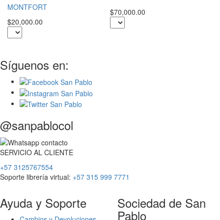
MONTFORT
$1
$70,000.00
$20,000.00
Síguenos en:
@sanpablocol
SERVICIO
AL
CLIENTE
+57 3125767554
Soporte librería virtual:
+57 315 999 7771
Ayuda y Soporte
Sociedad de San
Pablo
Cambios y Devoluciones