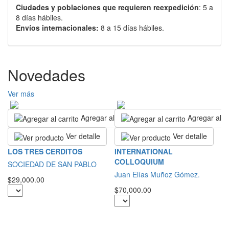
Ciudades y poblaciones que requieren reexpedición
: 5 a
8 días hábiles.
Envíos internacionales:
8 a 15 días hábiles.
Novedades
Ver más
Agregar al carrito
Agregar al ca
Ver detalle
Ver detalle
T
LOS TRES CERDITOS
INTERNATIONAL
E
COLLOQUIUM
SOCIEDAD DE SAN PABLO
D
Juan Elías Muñoz Gómez.
$29,000.00
L
$70,000.00
$4