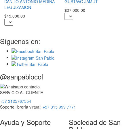
DANILO ANTONIO MEDINA
GUSTAVO JAMUT
$2
LEGUIZAMON
$27,000.00
$45,000.00
Síguenos en:
@sanpablocol
SERVICIO
AL
CLIENTE
+57 3125767554
Soporte librería virtual:
+57 315 999 7771
Ayuda y Soporte
Sociedad de San