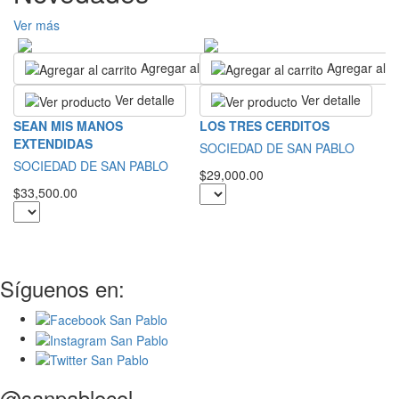
Ver más
Agregar al carrito
Agregar al ca
Ver detalle
Ver detalle
T
SEAN MIS MANOS
LOS TRES CERDITOS
E
EXTENDIDAS
SOCIEDAD DE SAN PABLO
D
SOCIEDAD DE SAN PABLO
$29,000.00
L
$33,500.00
$4
Síguenos en:
@sanpablocol