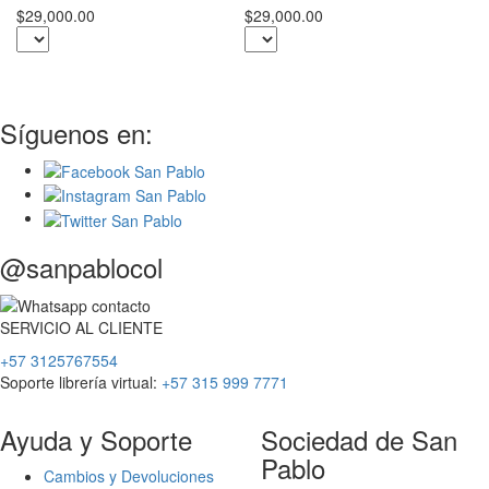
S
$29,000.00
$29,000.00
$3
Síguenos en:
@sanpablocol
SERVICIO
AL
CLIENTE
+57 3125767554
Soporte librería virtual:
+57 315 999 7771
Ayuda y Soporte
Sociedad de San
Pablo
Cambios y Devoluciones