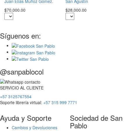
S
Juan Elías Muñoz Gómez.
San Agustín
$3
$70,000.00
$28,000.00
Síguenos en:
@sanpablocol
SERVICIO
AL
CLIENTE
+57 3125767554
Soporte librería virtual:
+57 315 999 7771
Ayuda y Soporte
Sociedad de San
Pablo
Cambios y Devoluciones