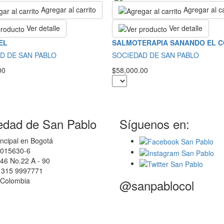
Agregar al carrito
Agregar al ca
Ver detalle
Ver detalle
EL
SALMOTERAPIA SANANDO EL 
D DE SAN PABLO
SOCIEDAD DE SAN PABLO
00
$58,000.00
edad de San Pablo
Síguenos en:
ncipal en Bogotá
0015630-6
46 No.22 A - 90
7 315 9997771
 Colombia
@sanpablocol