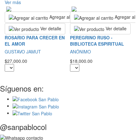
Ver más
Agregar al carrito
Agregar al ca
Ver detalle
Ver detalle
S
ROSARIO PARA CRECER EN
PEREGRINO RUSO -
C
EL AMOR
BIBLIOTECA ESPIRITUAL
S
GUSTAVO JAMUT
ANÓNIMO
$5
$27,000.00
$18,000.00
Síguenos en:
@sanpablocol