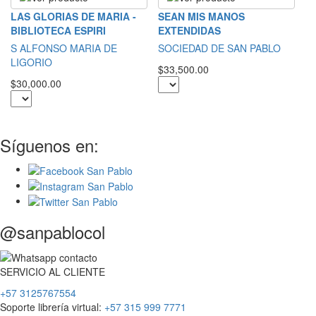
T
LAS GLORIAS DE MARIA -
SEAN MIS MANOS
E
BIBLIOTECA ESPIRI
EXTENDIDAS
D
S ALFONSO MARIA DE
SOCIEDAD DE SAN PABLO
L
LIGORIO
$33,500.00
$4
$30,000.00
Síguenos en:
@sanpablocol
SERVICIO
AL
CLIENTE
+57 3125767554
Soporte librería virtual:
+57 315 999 7771