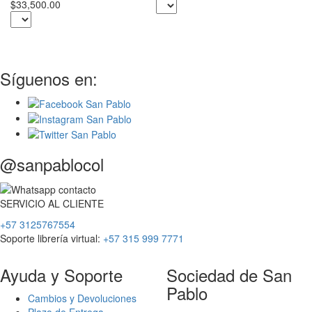
$1
$33,500.00
Síguenos en:
@sanpablocol
SERVICIO
AL
CLIENTE
+57 3125767554
Soporte librería virtual:
+57 315 999 7771
Ayuda y Soporte
Sociedad de San
Pablo
Cambios y Devoluciones
Plazo de Entrega