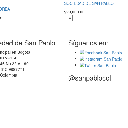
SOCIEDAD DE SAN PABLO
BORDA
$29,000.00
0
edad de San Pablo
Síguenos en:
ncipal en Bogotá
0015630-6
46 No.22 A - 90
7 315 9997771
 Colombia
@sanpablocol