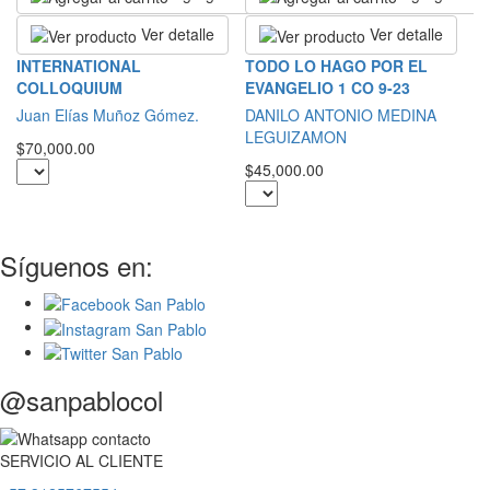
Ver detalle
Ver detalle
N
INTERNATIONAL
TODO LO HAGO POR EL
L
COLLOQUIUM
EVANGELIO 1 CO 9-23
P
Juan Elías Muñoz Gómez.
DANILO ANTONIO MEDINA
LEGUIZAMON
$5
$70,000.00
$45,000.00
Síguenos en:
@sanpablocol
SERVICIO
AL
CLIENTE