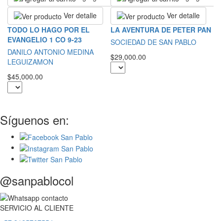
Ver detalle
Ver detalle
R
TODO LO HAGO POR EL
LA AVENTURA DE PETER PAN
E
EVANGELIO 1 CO 9-23
SOCIEDAD DE SAN PABLO
G
DANILO ANTONIO MEDINA
$29,000.00
LEGUIZAMON
$2
$45,000.00
Síguenos en:
@sanpablocol
SERVICIO
AL
CLIENTE