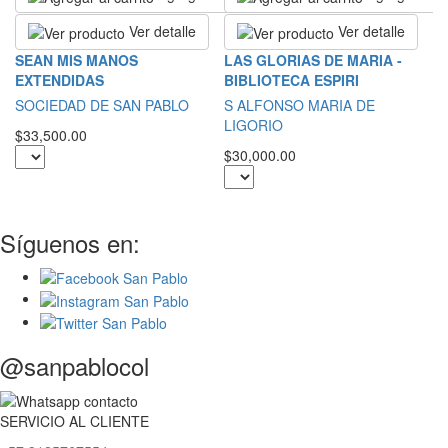
Ver detalle
Ver detalle
L
SEAN MIS MANOS
LAS GLORIAS DE MARIA -
B
EXTENDIDAS
BIBLIOTECA ESPIRI
T
SOCIEDAD DE SAN PABLO
S ALFONSO MARIA DE
LIGORIO
$1
$33,500.00
$30,000.00
Síguenos en:
@sanpablocol
SERVICIO
AL
CLIENTE