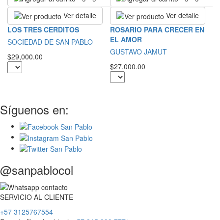
Ver detalle
Ver detalle
R
LOS TRES CERDITOS
ROSARIO PARA CRECER EN
EL AMOR
S
SOCIEDAD DE SAN PABLO
GUSTAVO JAMUT
$2
$29,000.00
$27,000.00
Síguenos en:
@sanpablocol
SERVICIO
AL
CLIENTE
+57 3125767554