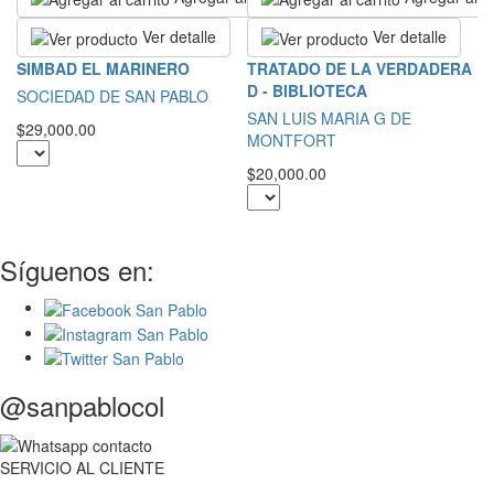
Ver detalle
Ver detalle
R
SIMBAD EL MARINERO
TRATADO DE LA VERDADERA
D - BIBLIOTECA
S
SOCIEDAD DE SAN PABLO
SAN LUIS MARIA G DE
$2
$29,000.00
MONTFORT
$20,000.00
Síguenos en:
@sanpablocol
SERVICIO
AL
CLIENTE