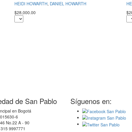
HEIDI HOWARTH
,
DANIEL HOWARTH
HE
$28,000.00
$2
edad de San Pablo
Síguenos en:
ncipal en Bogotá
0015630-6
46 No.22 A - 90
7 315 9997771