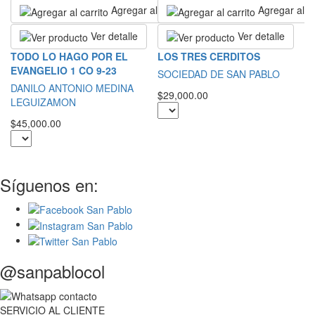
Agregar al carrito
Agregar al ca
Ver detalle
Ver detalle
R
TODO LO HAGO POR EL
LOS TRES CERDITOS
EVANGELIO 1 CO 9-23
S
SOCIEDAD DE SAN PABLO
DANILO ANTONIO MEDINA
$2
$29,000.00
LEGUIZAMON
$45,000.00
Síguenos en:
@sanpablocol
SERVICIO
AL
CLIENTE