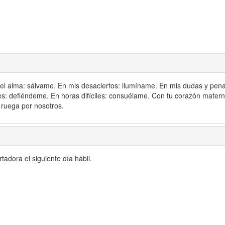
del alma: sálvame. En mis desaciertos: ilumíname. En mis dudas y pen
s: defiéndeme. En horas difíciles: consuélame. Con tu corazón mater
 ruega por nosotros.
adora el siguiente día hábil.