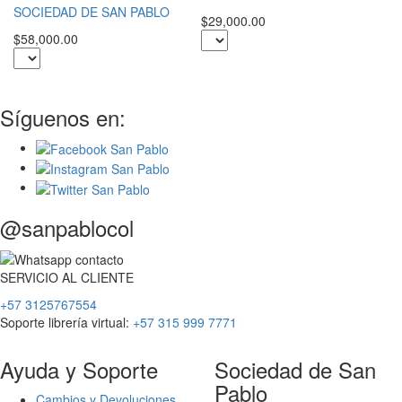
S
SOCIEDAD DE SAN PABLO
$29,000.00
$3
$58,000.00
Síguenos en:
@sanpablocol
SERVICIO
AL
CLIENTE
+57 3125767554
Soporte librería virtual:
+57 315 999 7771
Ayuda y Soporte
Sociedad de San
Pablo
Cambios y Devoluciones