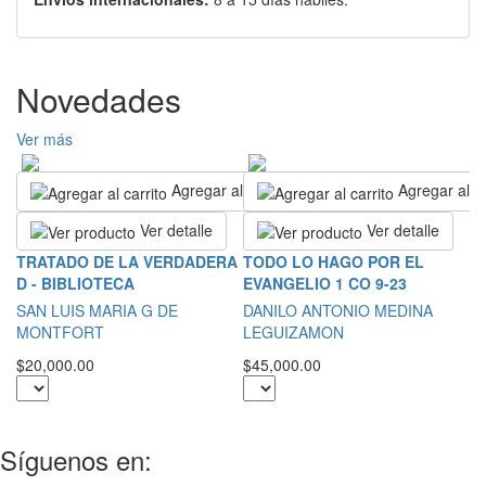
Novedades
Ver más
Agregar al carrito
Agregar al ca
Ver detalle
Ver detalle
L
TRATADO DE LA VERDADERA
TODO LO HAGO POR EL
B
D - BIBLIOTECA
EVANGELIO 1 CO 9-23
S
SAN LUIS MARIA G DE
DANILO ANTONIO MEDINA
L
MONTFORT
LEGUIZAMON
$3
$20,000.00
$45,000.00
Síguenos en: