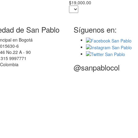
$19,000.00
edad de San Pablo
Síguenos en:
ncipal en Bogotá
0015630-6
46 No.22 A - 90
7 315 9997771
 Colombia
@sanpablocol