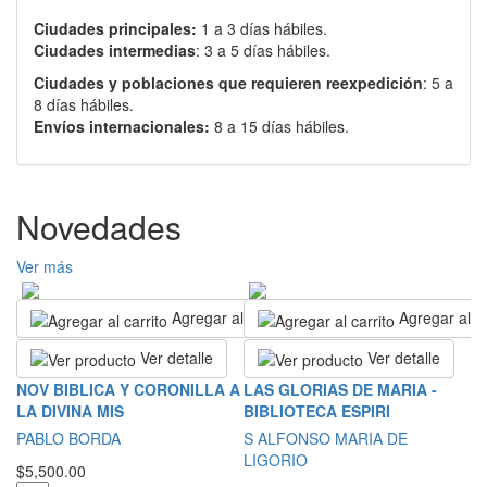
Ciudades principales:
1 a 3 días hábiles.
Ciudades intermedias
: 3 a 5 días hábiles.
Ciudades y poblaciones que requieren reexpedición
: 5 a
8 días hábiles.
Envíos internacionales:
8 a 15 días hábiles.
Novedades
Ver más
Agregar al carrito
Agregar al ca
Ver detalle
Ver detalle
I
NOV BIBLICA Y CORONILLA A
LAS GLORIAS DE MARIA -
C
LA DIVINA MIS
BIBLIOTECA ESPIRI
Ju
PABLO BORDA
S ALFONSO MARIA DE
LIGORIO
$7
$5,500.00