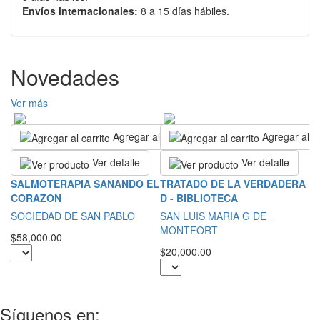
Envíos internacionales:
8 a 15 días hábiles.
Novedades
Ver más
Agregar al carrito
Agregar al ca
Ver detalle
Ver detalle
N
SALMOTERAPIA SANANDO EL
TRATADO DE LA VERDADERA
L
CORAZON
D - BIBLIOTECA
P
SOCIEDAD DE SAN PABLO
SAN LUIS MARIA G DE
MONTFORT
$5
$58,000.00
$20,000.00
Síguenos en: